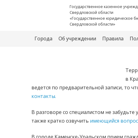
Государственное казенное учреж
Свердловской области
«Государственное юридическое б
Свердловской области»
Города
Об учреждении
Правила
По
Терр
в Кра
ведется по предварительной записи, то что
контакты.
В разговоре со специалистом не забудьте
также кратко озвучить
имеющийся вопрос
В городе Каменске-Уральском прием граж