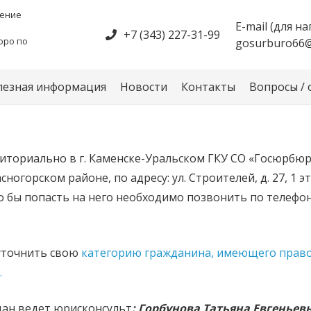
дение
E-mail (для 
+7 (343) 227-31-99
юро по
gosurburo66@
лезная информация
Новости
Контакты
Вопросы /
иториально в г. Каменске-Уральском ГКУ СО «Госюрбю
сногорском районе, по адресу: ул. Строителей, д. 27, 1 
 бы попасть на него необходимо позвонить по телефону 
 уточнить свою
категорию гражданина, имеющего прав
.
дан ведет юрисконсульт
:
Горбунова Татьяна Евгеньевн