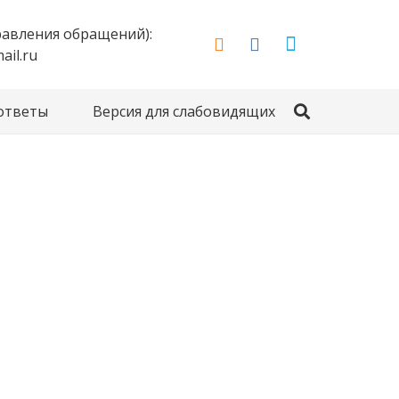
правления обращений):
il.ru
 ответы
Версия для слабовидящих