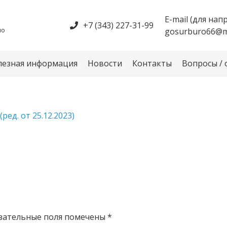
е
E-mail (для на
+7 (343) 227-31-99
по
gosurburo66@ma
лезная информация
Новости
Контакты
Вопросы /
ред. от 25.12.2023)
зательные поля помечены
*