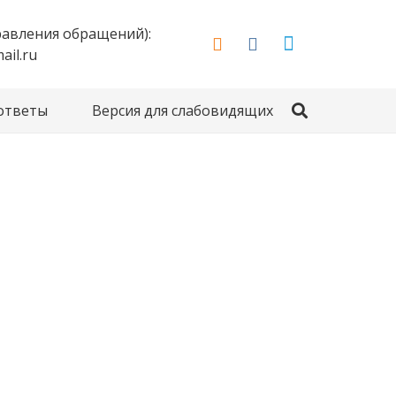
правления обращений):
il.ru
 ответы
Версия для слабовидящих