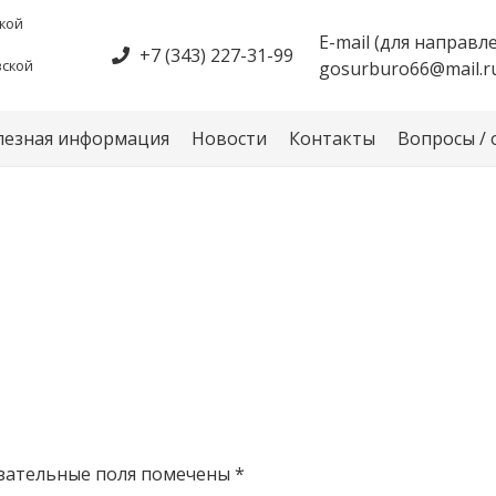
кой
E-mail (для направл
+7 (343) 227-31-99
вской
gosurburo66@mail.r
лезная информация
Новости
Контакты
Вопросы /
зательные поля помечены
*