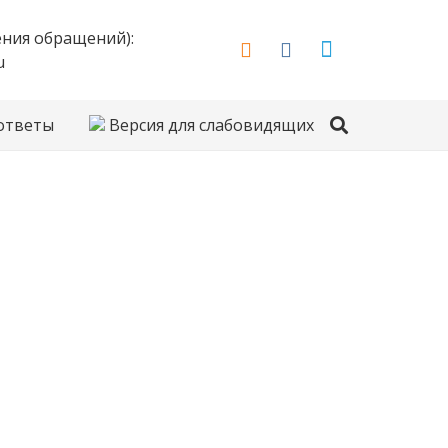
ения обращений):
u
 ответы
Версия для слабовидящих